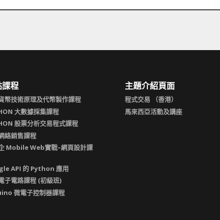
點課程
主題介紹頁面
貨幣技術原理及代幣製作課程
程式交易 （香港）
THON 大數據採集課程
馬來西亞活動及講座
THON 股票分析交易程式課程
網絡銷售課程
 Mobile Web實戰–網頁設計課
gle API 的 Python 應用
電子電路課程 (初級班)
duino 微電子控制器課程