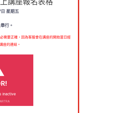
上講座報名表格
 7日 星期五
上舉行。
必需要正確，因為客服會在講座的開始當日經
通知你講座的連結。
R!
s inactive
KARTRA