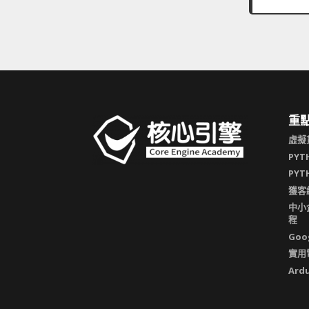
重
虛擬
PY
PY
獲客
中小企
程
Goo
實用
Ar