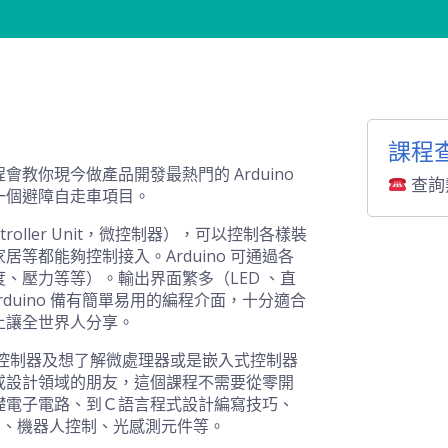
課程
程會教你現今做產品開發最熱門的
Arduino
查詢熱
一個避障自走車項目。
troller Unit，微控制器），可以控制各樣裝
家居等都能夠控制接入。
Arduino
可通過各
度、壓力等等）
。輸出界面繁多（LED 、直
rduino
備有簡單易用的編程介面，十分適合
上讓全世界人分享。
控制器及想了解微處理器或是嵌入式控制器
或設計領域的朋友，
這個課程不需要從零開
礎電子電路、到Ｃ語言程式設計編寫技巧、
O 控制、機器人控制、光感測元件等。