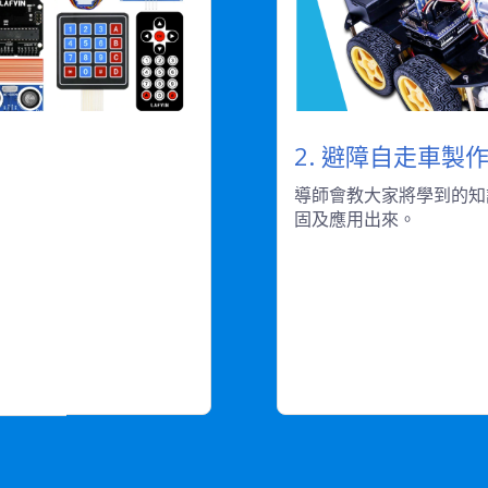
2. 避障自走車製
導師會教大家將學到的知
固及應用出來。